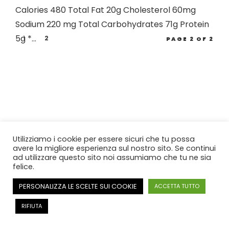
Calories 480 Total Fat 20g Cholesterol 60mg
Sodium 220 mg Total Carbohydrates 71g Protein
5g *...
1
2
PAGE 2 OF 2
Utilizziamo i cookie per essere sicuri che tu possa
avere la migliore esperienza sul nostro sito. Se continui
ad utilizzare questo sito noi assumiamo che tu ne sia
felice.
PERSONALIZZA LE SCELTE SUI COOKIE
ACCETTA TUTTO
RIFIUTA